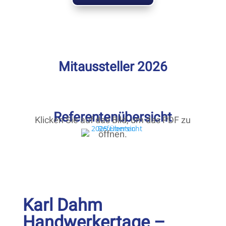
Mitaussteller 2026
Referentenübersicht
Klicken Sie auf das Bild, um das PDF zu
öffnen.
Karl Dahm
Handwerkertage –