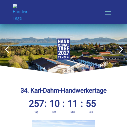
34. Karl-Dahm-Handwerkertage
257
:
10
:
11
:
54
Tag
Std
Min
Sek