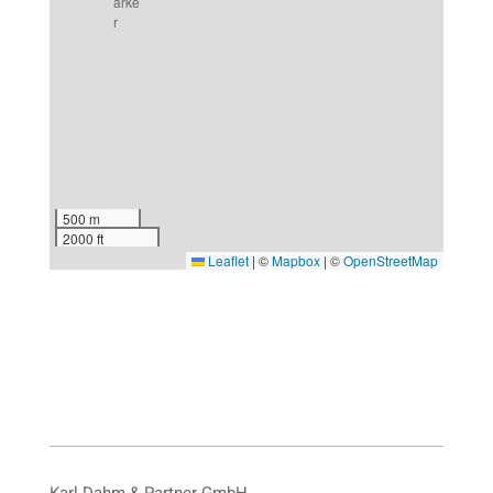
500 m
2000 ft
Leaflet
|
©
Mapbox
| ©
OpenStreetMap